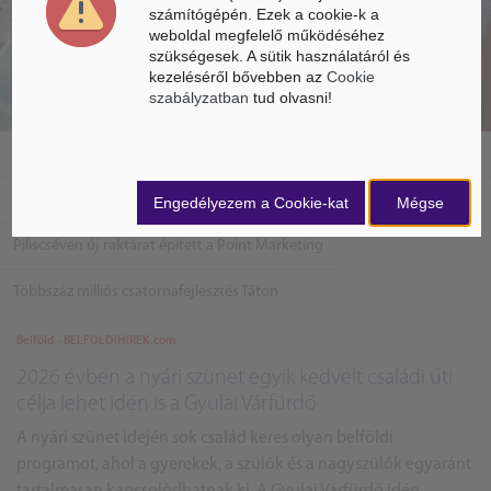
számítógépén. Ezek a cookie-k a
weboldal megfelelő működéséhez
szükségesek. A sütik használatáról és
kezeléséről bővebben az
Cookie
szabályzatban
tud olvasni!
A Well-Done Kft jelentős környezetvédelmi beruházást valósított meg
Jelentős fejlesztésekkel bővül a Neuzer Kerékpár Esztergomban
Engedélyezem a Cookie-kat
Mégse
Piliscséven új raktárat épített a Point Marketing
Többszáz milliós csatornafejlesztés Táton
Belföld - BELFOLDIHIREK.com
2026 évben a nyári szünet egyik kedvelt családi úti
célja lehet idén is a Gyulai Várfürdő
A nyári szünet idején sok család keres olyan belföldi
programot, ahol a gyerekek, a szülők és a nagyszülők egyaránt
tartalmasan kapcsolódhatnak ki. A Gyulai Várfürdő idén