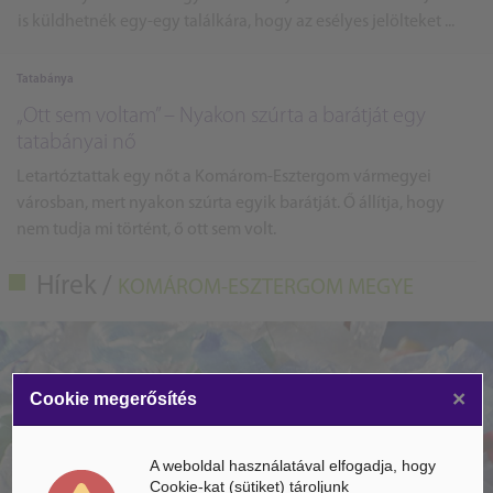
is küldhetnék egy-egy találkára, hogy az esélyes jelölteket ...
Tatabánya
„Ott sem voltam” – Nyakon szúrta a barátját egy
tatabányai nő
Letartóztattak egy nőt a Komárom-Esztergom vármegyei
városban, mert nyakon szúrta egyik barátját. Ő állítja, hogy
nem tudja mi történt, ő ott sem volt.
Hírek /
KOMÁROM-ESZTERGOM MEGYE
×
Cookie megerősítés
A weboldal használatával elfogadja, hogy
Cookie-kat (sütiket) tároljunk