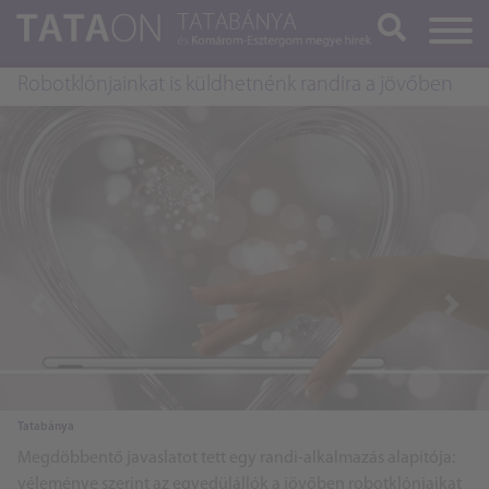
Keresés
Robotklónjainkat is küldhetnénk randira a jövőben
Previous
Next
Tatabánya
Megdöbbentő javaslatot tett egy randi-alkalmazás alapítója:
véleménye szerint az egyedülállók a jövőben robotklónjaikat