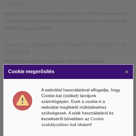
– Elítélté...
Meghozták az ítéletet Tatabányán azzal a férfival szemben, aki
csupán az elsőbbségadás elmulasztása miatt vert meg két idős
embert egy parkolóban.
Durva ügy Tatabányán: befogadták, majd prostinak
használták ...
Megdöbbentő ügy tárgyalása zajlott a Tatabányai
Törvényszéken: megszületett a gyermekprostitúciós per
×
Cookie megerősítés
elsőfokú ítélete.
A weboldal használatával elfogadja, hogy
A mesterséges intelligencia átformálja az online
Cookie-kat (sütiket) tároljunk
marketing j...
számítógépén. Ezek a cookie-k a
weboldal megfelelő működéséhez
A Mesterséges Intelligencia (MI) forradalmasítja a
szükségesek. A sütik használatáról és
hírlevélküldést, célzott kommunikációval és személyre szabott
kezeléséről bővebben az
Cookie
tartalommal fokozza az üzleti hatékonyságot.
szabályzatban
tud olvasni!