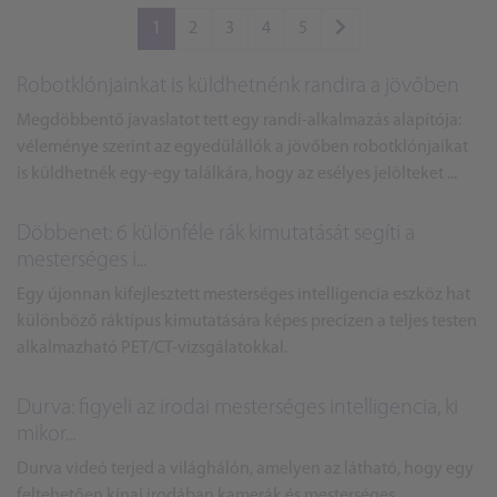
1
2
3
4
5
Robotklónjainkat is küldhetnénk randira a jövőben
Megdöbbentő javaslatot tett egy randi-alkalmazás alapítója:
véleménye szerint az egyedülállók a jövőben robotklónjaikat
is küldhetnék egy-egy találkára, hogy az esélyes jelölteket ...
Döbbenet: 6 különféle rák kimutatását segíti a
mesterséges i...
Egy újonnan kifejlesztett mesterséges intelligencia eszköz hat
különböző ráktípus kimutatására képes precízen a teljes testen
alkalmazható PET/CT-vizsgálatokkal.
Durva: figyeli az irodai mesterséges intelligencia, ki
mikor...
Durva videó terjed a világhálón, amelyen az látható, hogy egy
feltehetően kínai irodában kamerák és mesterséges