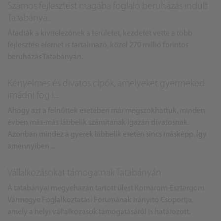
Számos fejlesztést magába foglaló beruházás indult
Tatabányá...
Átadták a kivitelezőnek a területet, kezdetét vette a több
fejlesztési elemet is tartalmazó, közel 270 millió forintos
beruházás Tatabányán.
Kényelmes és divatos cipők, amelyeket gyermeked
imádni fog i...
Ahogy azt a felnőttek esetében már megszokhattuk, minden
évben más-más lábbelik számítanak igazán divatosnak.
Azonban mindez a gyerek lábbelik esetén sincs másképp. Így
amennyiben ...
Vállalkozásokat támogatnak Tatabányán
A tatabányai megyeházán tartott ülést Komárom-Esztergom
Vármegye Foglalkoztatási Fórumának Irányító Csoportja,
amely a helyi vállalkozások támogatásáról is határozott.