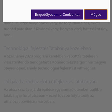
Stílusos és nőies női hátizsák – milyen színt
válasszunk?
Engedélyezem a Cookie-kat
Mégse
Régóta álmodozol egy hátizsákról, és végre egy dizájner
modell büszke tulajdonosa vagy, de fogalmad sincs, mivel
tudnád párosítani? Kíváncsi vagy, hogyan viselj hátizsákot úgy,
hog...
Technológiai fejlesztés Tatabánya közelében
A Széchenyi 2020 program keretében kapott feltételesen
visszatérítendő támogatást a Komárom-Esztergom vármegyei
Steyrer-Sped, amely technológiai fejlesztést vitt véghez.
Jól halad a kórház előtti útfejlesztés Tatabányán
Az útszakasz és a járda építése egyaránt jó ütemben zajlik a
tatabányai Turul utcában – ezzel tovább folytatódik az
úthálózat bővítése a városban.