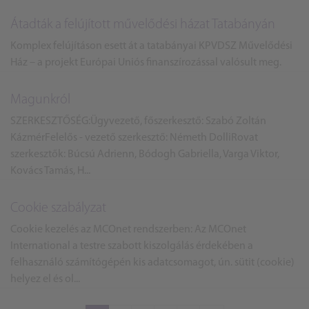
Átadták a felújított művelődési házat Tatabányán
Komplex felújításon esett át a tatabányai KPVDSZ Művelődési
Ház – a projekt Európai Uniós finanszírozással valósult meg.
Magunkról
SZERKESZTŐSÉG:Ügyvezető, főszerkesztő: Szabó Zoltán
KázmérFelelős - vezető szerkesztő: Németh DolliRovat
szerkesztők: Búcsú Adrienn, Bódogh Gabriella, Varga Viktor,
Kovács Tamás, H...
Cookie szabályzat
Cookie kezelés az MCOnet rendszerben: Az MCOnet
International a testre szabott kiszolgálás érdekében a
felhasználó számítógépén kis adatcsomagot, ún. sütit (cookie)
helyez el és ol...