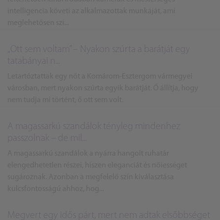
intelligencia követi az alkalmazottak munkáját, ami
meglehetősen szi...
„Ott sem voltam” – Nyakon szúrta a barátját egy
tatabányai n...
Letartóztattak egy nőt a Komárom-Esztergom vármegyei
városban, mert nyakon szúrta egyik barátját. Ő állítja, hogy
nem tudja mi történt, ő ott sem volt.
A magassarkú szandálok tényleg mindenhez
passzolnak – de mil...
A magassarkú szandálok a nyárra hangolt ruhatár
elengedhetetlen részei, hiszen eleganciát és nőiességet
sugároznak. Azonban a megfelelő szín kiválasztása
kulcsfontosságú ahhoz, hog...
Megvert egy idős párt, mert nem adtak elsőbbséget