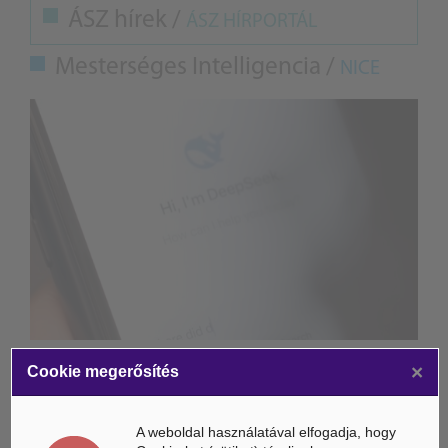
ÁSZ hírek /
ÁSZ HÍRPORTÁL
Mesterséges Intelligencia /
NICE
Összeköltözik a DeepSeek mesterséges intelligenciája és a
×
Cookie megerősítés
Unitree humanoid robotikája
Életbe léptek az Európai Unióban a mesterséges intelligencia
A weboldal használatával elfogadja, hogy
új szabályai