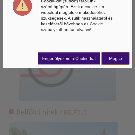
Cookie-kat (sütiket) tároljunk
számítógépén. Ezek a cookie-k a
Gyorsabbá válhat a fúziós üzemanyag fejlesztése a
weboldal megfelelő működéséhez
mesterséges intelligenciával
szükségesek. A sütik használatáról és
kezeléséről bővebben az
Cookie
szabályzatban
tud olvasni!
Engedélyezem a Cookie-kat
Mégse
Belföldi hírek /
BELFÖLD