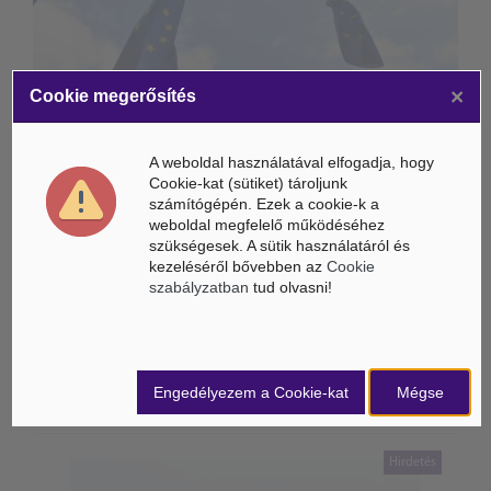
×
Cookie megerősítés
A weboldal használatával elfogadja, hogy
Cookie-kat (sütiket) tároljunk
számítógépén. Ezek a cookie-k a
weboldal megfelelő működéséhez
szükségesek. A sütik használatáról és
Életbe léptek az Európai Unióban a mesterséges intelligencia
kezeléséről bővebben az
Cookie
új szabályai
szabályzatban
tud olvasni!
Gyorsabbá válhat a fúziós üzemanyag fejlesztése a
mesterséges intelligenciával
Engedélyezem a Cookie-kat
Mégse
Látó robotkerekesszék segíthet önállóbbá tenni a
mozgáskorlátozott embereket