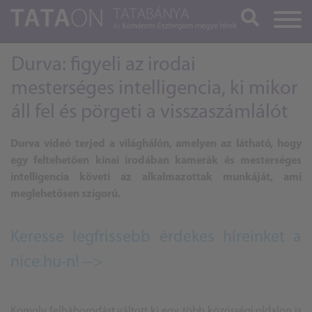
Keresés
Durva: figyeli az irodai
mesterséges intelligencia, ki mikor
áll fel és pörgeti a visszaszámlálót
Durva videó terjed a világhálón, amelyen az látható, hogy
egy feltehetően kínai irodában kamerák és mesterséges
intelligencia követi az alkalmazottak munkáját, ami
meglehetősen szigorú.
Keresse legfrissebb érdekes híreinket a
nice.hu-n! -->
Komoly felháborodást váltott ki egy, több közösségi oldalon is