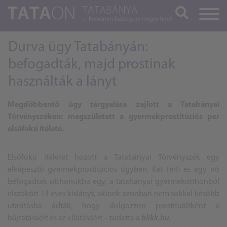
Keresés
Durva ügy Tatabányán:
befogadták, majd prostinak
használták a lányt
Megdöbbentő ügy tárgyalása zajlott a Tatabányai
Törvényszéken: megszületett a gyermekprostitúciós per
elsőfokú ítélete.
Elsőfokú ítéletet hozott a Tatabányai Törvényszék egy
elképesztő gyermekprostitúciós ügyben. Két férfi és egy nő
befogadtak otthonukba egy, a tatabányai gyermekotthonból
elszökött 13 éves kislányt, akinek azonban nem sokkal később
utasításba adták, hogy dolgozzon prostituáltként a
bújtatásáért és az ellátásáért – tudatta a
blikk.hu.