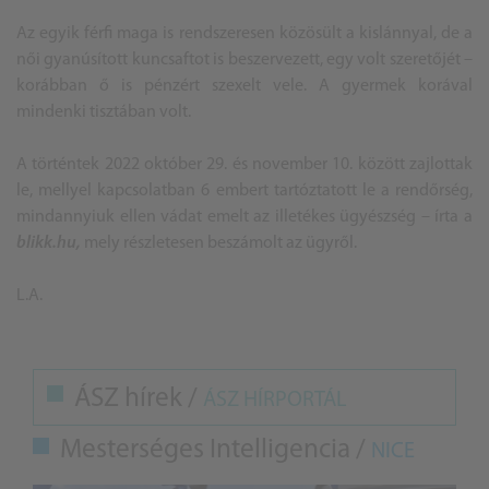
Az egyik férfi maga is rendszeresen közösült a kislánnyal, de a
női gyanúsított kuncsaftot is beszervezett, egy volt szeretőjét –
korábban ő is pénzért szexelt vele. A gyermek korával
mindenki tisztában volt.
A történtek 2022 október 29. és november 10. között zajlottak
le, mellyel kapcsolatban 6 embert tartóztatott le a rendőrség,
mindannyiuk ellen vádat emelt az illetékes ügyészség – írta a
blikk.hu,
mely részletesen
beszámolt az ügyről
.
L.A.
ÁSZ hírek /
ÁSZ HÍRPORTÁL
Mesterséges Intelligencia /
NICE