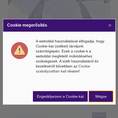
×
Cookie megerősítés
A weboldal használatával elfogadja, hogy
Cookie-kat (sütiket) tároljunk
számítógépén. Ezek a cookie-k a
weboldal megfelelő működéséhez
szükségesek. A sütik használatáról és
kezeléséről bővebben az
Cookie
Életbe léptek az Európai Unióban a mesterséges intelligencia
szabályzatban
tud olvasni!
új szabályai
Gyorsabbá válhat a fúziós üzemanyag fejlesztése a
mesterséges intelligenciával
Engedélyezem a Cookie-kat
Mégse
Látó robotkerekesszék segíthet önállóbbá tenni a
mozgáskorlátozott embereket