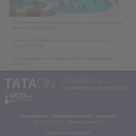
2026 évben a nyári szünet egyik kedvelt családi úti célja lehet
idén is a Gyulai Várfürdő
Érettségi 2026: több mint 148 ezer diák vizsgázik az AI-
korszak küszöbén
Gumi papucsok – miért érdemes őket a ruhatárunkban
tartani?
Kapcsolatfelvétel
Adatvédelmi nyilatkozat
Impresszum
MCOnet 2001-2026. - Minden jog fentartva!
Copyright © - www.mconet.hu