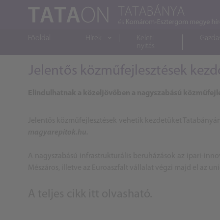
Főoldal
Hírek
Keleti
Gazda
nyitás
Jelentős közműfejlesztések kez
Elindulhatnak a közeljövőben a nagyszabású közműfej
Jelentős közműfejlesztések vehetik kezdetüket Tatabányán, 
magyarepitok.hu.
A nagyszabású infrastrukturális beruházások az ipari-inn
Mészáros, illetve az Euroaszfalt vállalat végzi majd el az u
A teljes cikk
itt olvasható
.