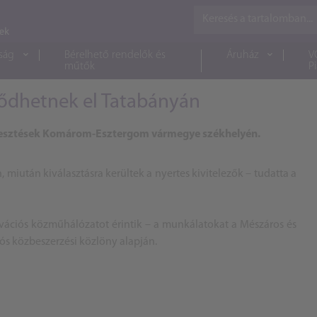
ság
Bérelhető rendelők és
Áruház
V
műtők
P
dődhetnek el Tatabányán
lesztések Komárom-Esztergom vármegye székhelyén.
miután kiválasztásra kerültek a nyertes kivitelezők – tudatta a
ovációs közműhálózatot érintik – a munkálatokat a Mészáros és
niós közbeszerzési közlöny alapján.