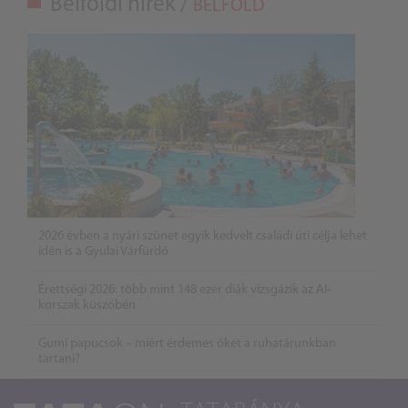
Belföldi hírek /
BELFÖLD
2026 évben a nyári szünet egyik kedvelt családi úti célja lehet
idén is a Gyulai Várfürdő
Érettségi 2026: több mint 148 ezer diák vizsgázik az AI-
korszak küszöbén
Gumi papucsok – miért érdemes őket a ruhatárunkban
tartani?