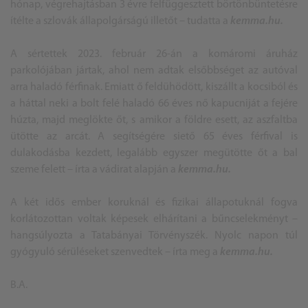
hónap, végrehajtásban 3 évre felfüggesztett börtönbüntetésre
ítélte a szlovák állapolgárságú illetőt – tudatta a
kemma.hu.
A sértettek 2023. február 26-án a komáromi áruház
parkolójában jártak, ahol nem adtak elsőbbséget az autóval
arra haladó férfinak. Emiatt ő feldühödött, kiszállt a kocsiból és
a háttal neki a bolt felé haladó 66 éves nő kapucniját a fejére
húzta, majd meglökte őt, s amikor a földre esett, az aszfaltba
ütötte az arcát. A segítségére siető 65 éves férfival is
dulakodásba kezdett, legalább egyszer megütötte őt a bal
szeme felett – írta a vádirat alapján a
kemma.hu.
A két idős ember koruknál és fizikai állapotuknál fogva
korlátozottan voltak képesek elhárítani a bűncselekményt –
hangsúlyozta a Tatabányai Törvényszék. Nyolc napon túl
gyógyuló sérüléseket szenvedtek – írta meg a
kemma.hu.
B.A.