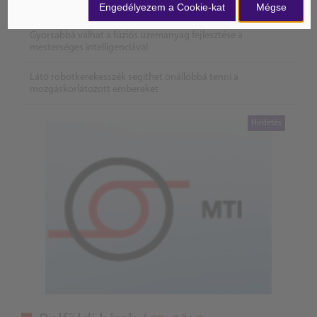
új szabályai
Engedélyezem a Cookie-kat
Mégse
Gyorsabbá válhat a fúziós üzemanyag fejlesztése a
mesterséges intelligenciával
Látó robotkerekesszék segíthet önállóbbá tenni a
mozgáskorlátozott embereket