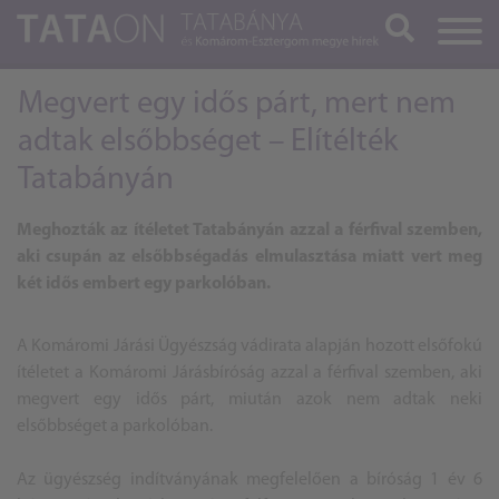
Keresés
Megvert egy idős párt, mert nem
adtak elsőbbséget – Elítélték
Tatabányán
Meghozták az ítéletet Tatabányán azzal a férfival szemben,
aki csupán az elsőbbségadás elmulasztása miatt vert meg
két idős embert egy parkolóban.
A Komáromi Járási Ügyészság vádirata alapján hozott elsőfokú
ítéletet a Komáromi Járásbíróság azzal a férfival szemben, aki
megvert egy idős párt, miután azok nem adtak neki
elsőbbséget a parkolóban.
Az ügyészség indítványának megfelelően a bíróság 1 év 6