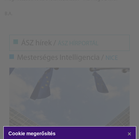
B.A.
ÁSZ hírek /
ÁSZ HÍRPORTÁL
Mesterséges Intelligencia /
NICE
×
Cookie megerősítés