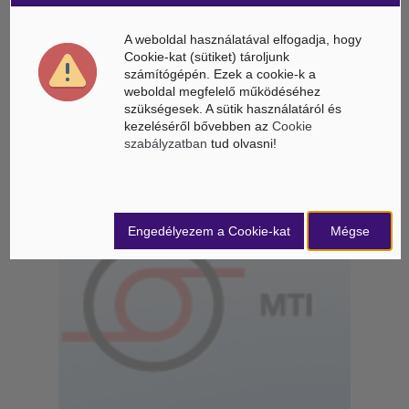
Életbe léptek az Európai Unióban a mesterséges intelligencia
A weboldal használatával elfogadja, hogy
új szabályai
Cookie-kat (sütiket) tároljunk
számítógépén. Ezek a cookie-k a
Gyorsabbá válhat a fúziós üzemanyag fejlesztése a
weboldal megfelelő működéséhez
mesterséges intelligenciával
szükségesek. A sütik használatáról és
kezeléséről bővebben az
Cookie
Látó robotkerekesszék segíthet önállóbbá tenni a
szabályzatban
tud olvasni!
mozgáskorlátozott embereket
Engedélyezem a Cookie-kat
Mégse