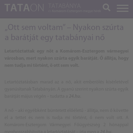
Keresés
„Ott sem voltam” – Nyakon szúrta
a barátját egy tatabányai nő
Letartóztattak egy nőt a Komárom-Esztergom vármegyei
városban, mert nyakon szúrta egyik barátját. Ő állítja, hogy
nem tudja mi történt, ő ott sem volt.
Letartóztatásban marad az a nő, akit emberölés kísérletével
gyanúsítanak Tatabányán. A gyanú szerint nyakon szúrta egyik
barátját május végén – tudatta a
24.hu.
A nő – aki egyébként büntetett előéletű - állítja, nem ő követte
el a tettet és nem is tudja mi történt, ő nem volt ott. A
Komárom-Esztergom Vármegyei Főügyészség 2 hónappal
meghosszabbította a letartóztatását – írta meg a
24.hu.