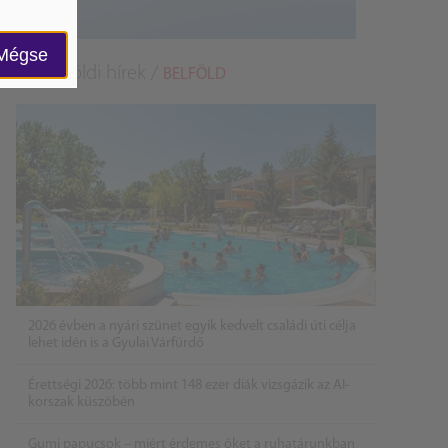
Mégse
Belföldi hírek /
BELFÖLD
2026 évben a nyári szünet egyik kedvelt családi úti célja
lehet idén is a Gyulai Várfürdő
Érettségi 2026: több mint 148 ezer diák vizsgázik az AI-
korszak küszöbén
Gumi papucsok – miért érdemes őket a ruhatárunkban