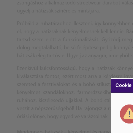
zsongáshoz alkalmazkodó streetwear darabot válasz
ügyelj a hátizsák színére és mintájára.
Próbáld a ruhatáradhoz illeszteni, így könnyebben ös
el, hogy a hátizsáknak kényelmesnek kell lennie. Bá
tartsd szem előtt a funkcionalitását. Győződj me
dolog megtalálható, belső felépítése pedig könnyű s
hátizsák elég tartós-e. Ügyelj az anyagra, amelyből ké
Ezenkívül kulcsfontosságú, hogy a hátizsák könnyen
kiválasztása fontos, ezért most arra a kérdésre igy
szereted a fesztiválokat és a bohó stílust, válassz 
Cookie
kényelmes szandálokhoz, farmerdzsekihez vagy va
ruhához, kiszélesedő ujjakkal. A bohó stílus már t
veszít a népszerűségéből! Ha rajongsz a régi, lélekke
óriási előnye, hogy egyedivé varázsolnak!
Mindennapi hátizsák – kényelmet és nagyszerű megje