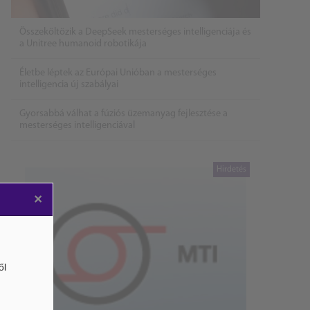
Összeköltözik a DeepSeek mesterséges intelligenciája és
a Unitree humanoid robotikája
Életbe léptek az Európai Unióban a mesterséges
intelligencia új szabályai
Gyorsabbá válhat a fúziós üzemanyag fejlesztése a
mesterséges intelligenciával
×
ől