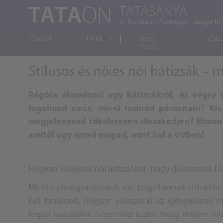
Főoldal
Hírek
Keleti
Gaz
nyitás
Stílusos és nőies női hátizsák – 
Régóta álmodozol egy hátizsákról, és végre 
fogalmad sincs, mivel tudnád párosítani? Kív
megjelenésed tökéletesen illeszkedjen? Elmondj
amitől úgy érzed magad, mint hal a vízben!
Hogyan viseljünk női hátizsákot, hogy divatosnak t
Mielőtt elmagyaráznánk, mit tegyél annak érdekébe
kell tanulnod, hogyan válaszd ki az igényeidnek m
fogod használni. Szeretnéd tudni, hogy milyen mo