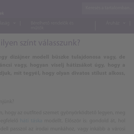
daság
Bérelhető rendelők és
Áruház
műtők
milyen színt válasszunk?
egy dizájner modell büszke tulajdonosa vagy, de
áncsi vagy, hogyan viselj hátizsákot úgy, hogy a
uk, mit tegyél, hogy olyan divatos stílust alkoss,
űnjünk?
n, hogy az outfited szemet gyönyörködtető legyen, meg
egfelelő
háti táska
modellt. Először is: gondold át, hol
dell passzol az irodai munkához, vagy inkább a városi