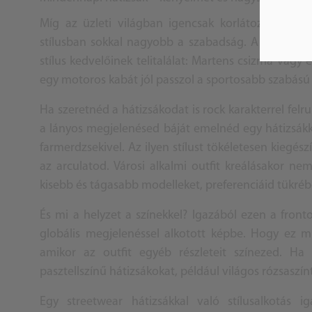
Míg az üzleti világban igencsak korlátozottak a
stílusban sokkal nagyobb a szabadság. A
fekete nő
stílus kedvelőinek telitalálat: Martens csizma vagy 
egy motoros kabát jól passzol a sportosabb szabású
Ha szeretnéd a hátizsákodat is rock karakterrel fel
a lányos megjelenésed báját emelnéd egy hátizsákkal, 
farmerdzsekivel. Az ilyen stílust tökéletesen kiegész
az arculatod. Városi alkalmi outfit kreálásakor nem
kisebb és tágasabb modelleket, preferenciáid tükré
És mi a helyzet a színekkel? Igazából ezen a fronton
globális megjelenéssel alkotott képbe. Hogy ez mi
amikor az outfit egyéb részleteit színezed. Ha 
pasztellszínű hátizsákokat, például világos rózsaszí
Egy streetwear hátizsákkal való stílusalkotás 