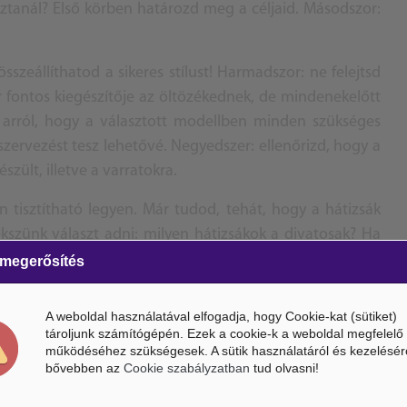
tanál? Első körben határozd meg a céljaid. Másodszor:
szeállíthatod a sikeres stílust! Harmadszor: ne felejtsd
r fontos kiegészítője az öltözékednek, de mindenekelőtt
g arról, hogy a választott modellben minden szükséges
zervezést tesz lehetővé. Negyedszer: ellenőrizd, hogy a
szült, illetve a varratokra.
 tisztítható legyen. Már tudod, tehát, hogy a hátizsák
ekszünk választ adni: milyen hátizsákok a divatosak? Ha
egy rojtokkal díszített hátizsákot. Kombináld hátizsákod
 megerősítés
stag kötött kardigánhoz, esetleg színes, bokáig érő
öbb szezonban is nagy sikert aratott, és úgy tűnik, nem
A weboldal használatával elfogadja, hogy Cookie-kat (sütiket)
l teli holmikért, válaszd egy vintage hátizsák dizájnját –
tároljunk számítógépén. Ezek a cookie-k a weboldal megfelelő
működéséhez szükségesek. A sütik használatáról és kezelésér
bővebben az
Cookie szabályzatban
tud olvasni!
lenést biztosít