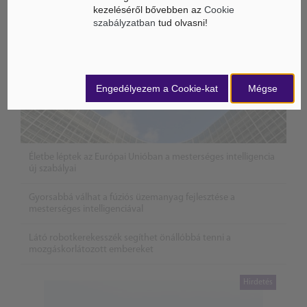
kezeléséről bővebben az
Cookie
szabályzatban
tud olvasni!
Engedélyezem a Cookie-kat
Mégse
Életbe léptek az Európai Unióban a mesterséges intelligencia
új szabályai
Gyorsabbá válhat a fúziós üzemanyag fejlesztése a
mesterséges intelligenciával
Látó robotkerekesszék segíthet önállóbbá tenni a
mozgáskorlátozott embereket