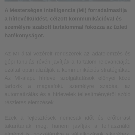
A Mesterséges Intelligencia (MI) forradalmasítja
a hírlevélküldést
, célzott kommunikációval és
személyre szabott tartalommal fokozza az üzleti
hatékonyságot.
Az MI által vezérelt rendszerek az adatelemzés és
gépi tanulás révén javítják a tartalom relevanciáját,
ezáltal optimalizálják a kommunikációs stratégiákat.
Az MI-alapú hírlevél szolgáltatások előnyei közé
tartozik a magasfokú személyre szabás, az
automatizálás és a hírlevelek teljesítményéről szóló
részletes elemzések
Ezek a fejlesztések nemcsak időt és erőforrást
takarítanak meg, hanem javítják a felhasználói
élményt is, hozzájárulva a vállalkozások sikeréhez.