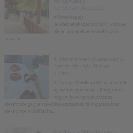
Vértes Kapuja
Rendezvényközpon...
A Vértes Kapuja
Rendezvényközpontot 2021. október
elején ünnepélyes keretek között
adták át.
A Bridgestone nyilvánosságra
hozott információkat az
elektro...
Az Európai Mobilitási Hét alkalmából
nyilvánosságra hozta a Bridgestone,
hogy milyen lépéseket tesz az
elektromos gépjárművek bevezetésének támogatása és az
elektromos mobilitás ha...
Átadták a volt tiszti kaszinó