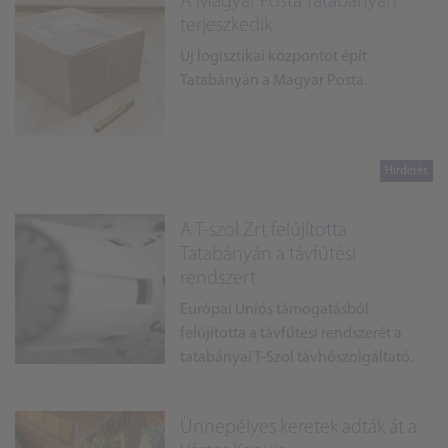
A Magyar Posta Tatabányán
terjeszkedik
Új logisztikai központot épít
Tatabányán a Magyar Posta.
A T-szol Zrt felújította
Tatabányán a távfűtési
rendszert
Európai Uniós támogatásból
felújította a távfűtési rendszerét a
tatabányai T-Szol távhőszolgáltató.
Ünnepélyes keretek adták át a