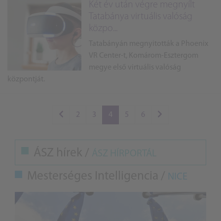
Két év után végre megnyílt
Tatabánya virtuális valóság
közpo...
Tatabányán megnyitották a Phoenix
VR Center-t, Komárom-Esztergom
megye első virtuális valóság
központját.
2
3
4
5
6
ÁSZ hírek /
ÁSZ HÍRPORTÁL
Mesterséges Intelligencia /
NICE