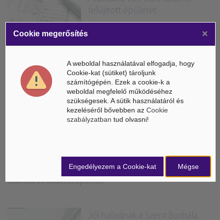
felújított épületét
Átadták Tatabányán az 1924-ben
×
Cookie megerősítés
épült Tulipános Házat, amely
bányászati kaszinóként működött. Az
épületben közösségi teret, bányászati
A weboldal használatával elfogadja, hogy
Cookie-kat (sütiket) tároljunk
bemutató múzeumot és interaktív játszóházat is...
számítógépén. Ezek a cookie-k a
weboldal megfelelő működéséhez
szükségesek. A sütik használatáról és
Tatabányán Vadászati
kezeléséről bővebben az
Cookie
oktatóközpontot és állandó
szabályzatban
tud olvasni!
kiállítást n...
Az egykori Bányakapitányság
épületében alakították ki a Komárom-
Engedélyezem a Cookie-kat
Mégse
Esztergom Megyei Állandó Vadászati
Kiállítást és Oktatóközpontot.
Jól haladnak a Szent Borbála