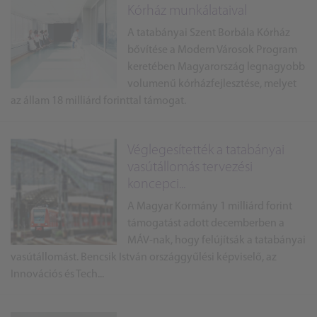
Kórház munkálataival
A tatabányai Szent Borbála Kórház
bővítése a Modern Városok Program
keretében Magyarország legnagyobb
volumenű kórházfejlesztése, melyet
az állam 18 milliárd forinttal támogat.
Véglegesítették a tatabányai
vasútállomás tervezési
koncepci...
A Magyar Kormány 1 milliárd forint
támogatást adott decemberben a
MÁV-nak, hogy felújítsák a tatabányai
vasútállomást. Bencsik István országgyűlési képviselő, az
Innovációs és Tech...