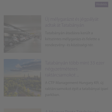
Új mélygarázst és jégpályát
adtak át Tatabányán
Tatabányán átadásra került a
kétszintes mélygarázs és felette a
rendezvény- és közösségi tér.
Tatabányán több mint 33 ezer
négyzetméteres
raktárcsarnokot ...
A CTP Management Hungary Kft. új
raktárcsarnokot épít a tatabányai ipari
parkban.