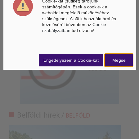
Cookie-kat (sütiket) tároljunk
számítógépén. Ezek a cookie-k a
Látó robotkerekesszék segíthet önállóbbá tenni a
weboldal megfelelő működéséhez
mozgáskorlátozott embereket
szükségesek. A sütik használatáról és
kezeléséről bővebben az
Cookie
szabályzatban
tud olvasni!
Engedélyezem a Cookie-kat
Mégse
Belföldi hírek /
BELFÖLD