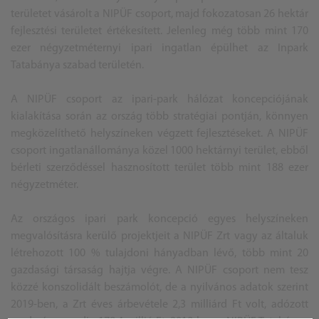
területet vásárolt a NIPÜF csoport, majd fokozatosan 26 hektár
fejlesztési területet értékesített. Jelenleg még több mint 170
ezer négyzetméternyi ipari ingatlan épülhet az Inpark
Tatabánya szabad területén.
A NIPÜF csoport az ipari-park hálózat koncepciójának
kialakítása során az ország több stratégiai pontján, könnyen
megközelíthető helyszíneken végzett fejlesztéseket. A NIPÜF
csoport ingatlanállománya közel 1000 hektárnyi terület, ebből
bérleti szerződéssel hasznosított terület több mint 188 ezer
négyzetméter.
Az országos ipari park koncepció egyes helyszíneken
megvalósításra kerülő projektjeit a NIPÜF Zrt vagy az általuk
létrehozott 100 % tulajdoni hányadban lévő, több mint 20
gazdasági társaság hajtja végre. A NIPÜF csoport nem tesz
közzé konszolidált beszámolót, de a nyilvános adatok szerint
2019-ben, a Zrt éves árbevétele 2,3 milliárd Ft volt, adózott