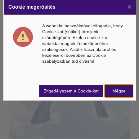
eredménye pedig 178,4 millió Ft. 2019-ben a NIPÜF Tatabánya
×
Cookie megerősítés
Ipari Park Kft. nettó árbevétele meghaladta az 1,4 milliárd
forintot, adózott nyeresége pedig 576 millió Ft volt.
A weboldal használatával elfogadja, hogy
BG
Cookie-kat (sütiket) tároljunk
számítógépén. Ezek a cookie-k a
Forrás: MTI
weboldal megfelelő működéséhez
szükségesek. A sütik használatáról és
kezeléséről bővebben az
Cookie
szabályzatban
tud olvasni!
ÁSZ hírek /
ÁSZ HÍRPORTÁL
Mesterséges Intelligencia /
NICE
Engedélyezem a Cookie-kat
Mégse