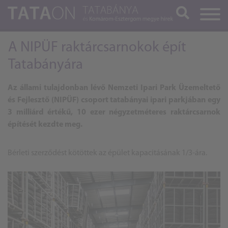
Keresés
A NIPÜF raktárcsarnokok épít
Tatabányára
Az állami tulajdonban lévő Nemzeti Ipari Park Üzemeltető
és Fejlesztő (NIPÜF) csoport tatabányai ipari parkjában egy
3 milliárd értékű, 10 ezer négyzetméteres raktárcsarnok
építését kezdte meg.
Bérleti szerződést kötöttek az épület kapacitásának 1/3-ára.