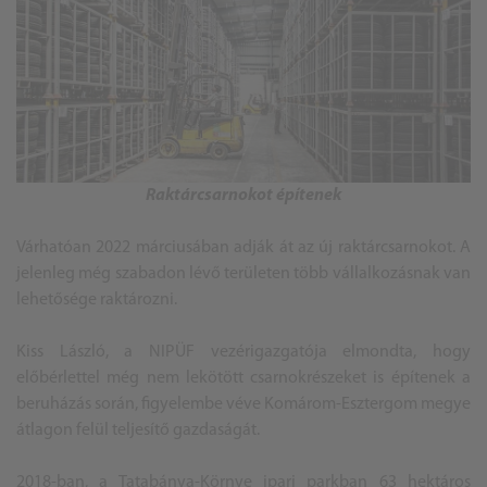
Raktárcsarnokot építenek
Várhatóan 2022 márciusában adják át az új raktárcsarnokot. A
jelenleg még szabadon lévő területen több vállalkozásnak van
lehetősége raktározni.
Kiss László, a NIPÜF vezérigazgatója elmondta, hogy
előbérlettel még nem lekötött csarnokrészeket is építenek a
beruházás során, figyelembe véve Komárom-Esztergom megye
átlagon felül teljesítő gazdaságát.
2018-ban, a Tatabánya-Környe ipari parkban 63 hektáros