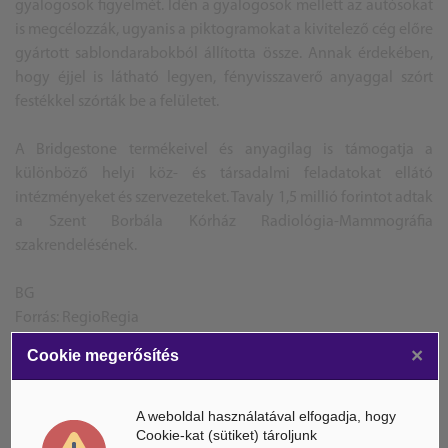
gyalogosok figyelmét. Idén a gyalogosok mellett az autósokat
is megcélozzák, ugyanis a piktogramokat a kivitelező cég előre
gyártott sablondarabokból állította össze. Annak érdekében,
hogy éjjel is látható legyen, fényvisszaverő anyaggal szórt
festékkel szórták be a felületet.
A Bridgestone termékeivel és anyagilag is támogatja a
különböző helyi köz- és társadalmi feladatokat ellátó
intézményeket és szervezeteket. Tavaly 1,5 millió forintot adtak
a Szent Borbála Kórház Radiológia-Mammográfia
szakrendelésének.
BG
Forrás: RegioRegia
×
Cookie megerősítés
A weboldal használatával elfogadja, hogy
ÁSZ hírek /
Cookie-kat (sütiket) tároljunk
ÁSZ HÍRPORTÁL