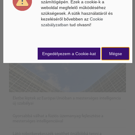
számítógépén. Ezek a cookie-k a
weboldal megfelelő működéséhez
Mesterséges Intelligencia /
NICE
szükségesek. A sütik használatáról és
kezeléséről bővebben az
Cookie
szabályzatban
tud olvasni!
Engedélyezem a Cookie-kat
Mégse
Életbe léptek az Európai Unióban a mesterséges intelligencia
új szabályai
Gyorsabbá válhat a fúziós üzemanyag fejlesztése a
mesterséges intelligenciával
Látó robotkerekesszék segíthet önállóbbá tenni a