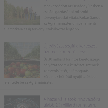
Megkezdődött az Országgyűlésben a
családi gazdaságokról szóló
törvényjavaslat vitája, Farkas Sándor,
az Agrárminisztérium parlamenti
államtitkára az új törvényi szabályozás legfőbb...
Új pályázat segíti a kertészeti
üzemek korszerűsítését
Új, 30 milliárd forintos keretösszegű
pályázat segíti a kertészeti üzemek
korszerűsítését, a támogatási
kérelmek hétfőtől nyújthatók be -
jelentette be az Agrárminiszter.
A hazai vállalatok innovációira
újabb 20 milliárd forint tám...