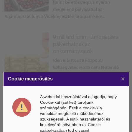
forint keretösszegű, a nyáron
megjelenő pályázattal az
Agárminisztérium, a Vidékfejlesztési program kere...
9 milliárd forint támogatásra
pályázhatnak az
önkormányzatok
Idén is biztosít a központi
költségvetés vissza nem térítendő
támogatást az önkormányzati
×
Cookie megerősítés
feladatellátást szolgáló fejlesztések és felújítások
támogatására.
A weboldal használatával elfogadja, hogy
Cookie-kat (sütiket) tároljunk
számítógépén. Ezek a cookie-k a
Többlettámogatással segíti a
weboldal megfelelő működéséhez
kormány az agrár- és
szükségesek. A sütik használatáról és
élelmiszer...
kezeléséről bővebben az
Cookie
szabályzatban
tud olvasni!