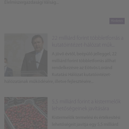
Élelmiszergazdasági Válság...
22 milliárd forint többletforrás a
kutatóintézet-hálózat műk...
A jövő évtől, beépülő jelleggel, 22
milliárd forint többletforrás állhat
rendelkezésre az Eötvös Loránd
Kutatási Hálózat kutatóintézet-
hálózatának működésére, illetve fejlesztésére...
5,5 milliárd forint a kistermelők
lehetőségeinek javítására
Kistermelők termelési és értékesítési
lehetőségeit javítja egy 5,5 milliárd