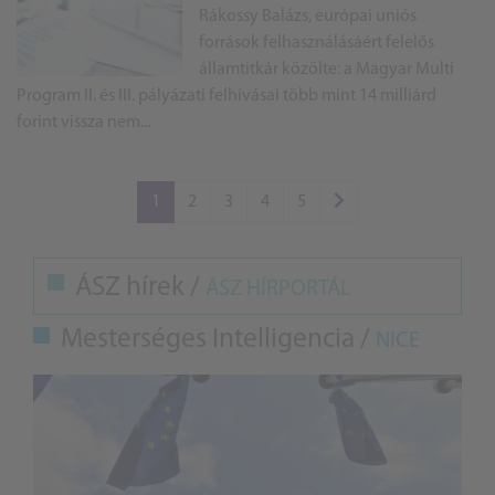
Rákossy Balázs, európai uniós
források felhasználásáért felelős
államtitkár közölte: a Magyar Multi
Program II. és III. pályázati felhívásai több mint 14 milliárd
forint vissza nem...
1
2
3
4
5
ÁSZ hírek /
ÁSZ HÍRPORTÁL
Mesterséges Intelligencia /
NICE