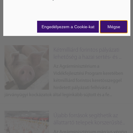
Az Agrárminisztérium - a jelenleg is
elérhető támogatási formák mellett –
a Gazdaságvédelmi Alap által
biztosított 25 milliárd forintnyi többletforrás felhasználásával
Engedélyezem a Cookie-kat
Mégse
több olyan t...
Kétmilliárd forintos pályázati
lehetőség a hazai sertés- és ...
Az Agrárminisztérium a
Vidékfejlesztési Program keretében
kétmilliárd forintos keretösszeggel
hirdetett pályázati felhívást a
járványügyi kockázatok által leginkább sújtott és a fe...
Újabb források segíthetik az
állattartó telepek korszerűsíté...
Az Agrárminisztérium március végéig