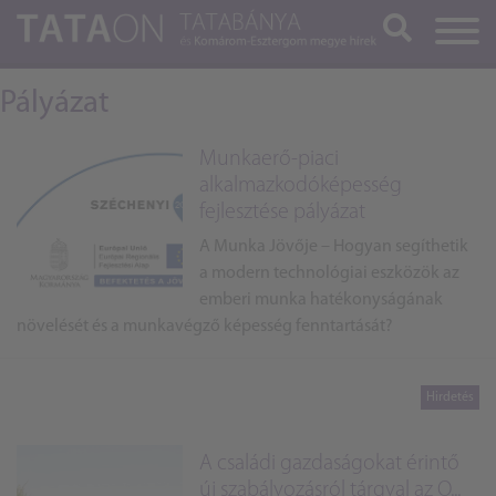
Keresés
Pályázat
Munkaerő-piaci
alkalmazkodóképesség
fejlesztése pályázat
A Munka Jövője – Hogyan segíthetik
a modern technológiai eszközök az
emberi munka hatékonyságának
növelését és a munkavégző képesség fenntartását?
A családi gazdaságokat érintő
új szabályozásról tárgyal az O...