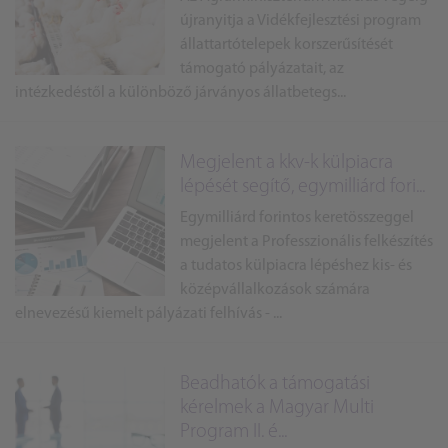
újranyitja a Vidékfejlesztési program
állattartótelepek korszerűsítését
támogató pályázatait, az
intézkedéstől a különböző járványos állatbetegs...
Megjelent a kkv-k külpiacra
lépését segítő, egymilliárd fori...
Egymilliárd forintos keretösszeggel
megjelent a Professzionális felkészítés
a tudatos külpiacra lépéshez kis- és
középvállalkozások számára
elnevezésű kiemelt pályázati felhívás - ...
Beadhatók a támogatási
kérelmek a Magyar Multi
Program II. é...