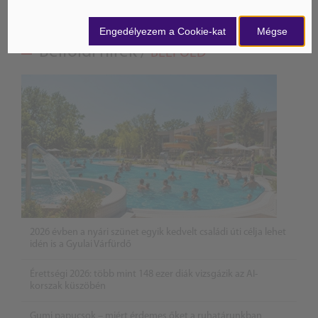
Engedélyezem a Cookie-kat
Mégse
Belföldi hírek /
BELFÖLD
2026 évben a nyári szünet egyik kedvelt családi úti célja lehet
idén is a Gyulai Várfürdő
Érettségi 2026: több mint 148 ezer diák vizsgázik az AI-
korszak küszöbén
Gumi papucsok – miért érdemes őket a ruhatárunkban