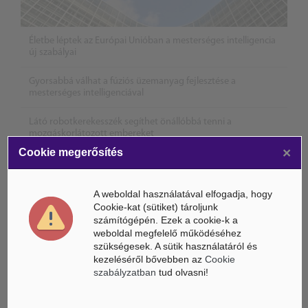
Életbe léptek az Európai Unióban a mesterséges intelligencia
új szabályai
Gyorsabbá válhat a fúziós üzemanyag fejlesztése a
mesterséges intelligenciával
Látó robotkerekesszék segíthet önállóbbá tenni a
mozgáskorlátozott embereket
×
Cookie megerősítés
A weboldal használatával elfogadja, hogy
Cookie-kat (sütiket) tároljunk
számítógépén. Ezek a cookie-k a
weboldal megfelelő működéséhez
szükségesek. A sütik használatáról és
kezeléséről bővebben az
Cookie
szabályzatban
tud olvasni!