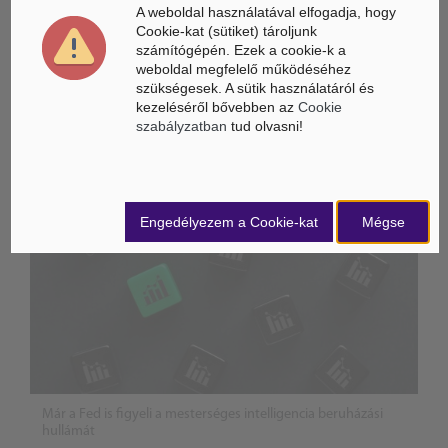
A weboldal használatával elfogadja, hogy
Cookie-kat (sütiket) tároljunk
számítógépén. Ezek a cookie-k a
weboldal megfelelő működéséhez
ÁSZ hírek /
ÁSZ HÍRPORTÁL
szükségesek. A sütik használatáról és
kezeléséről bővebben az
Cookie
Mesterséges Intelligencia /
NICE
szabályzatban
tud olvasni!
Engedélyezem a Cookie-kat
Mégse
Már a Fed is figyeli a mesterséges intelligencia beruházási
hullámát