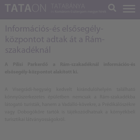
Keresés
Információs-és elsősegély-
központot adtak át a Rám-
szakadéknál
A Pilisi Parkerdő a Rám-szakadéknál információs-és
elsősegély-központot alakított ki.
A Visegrádi-hegység kedvelt kirándulóhelyén található
könnyűszerkezetes épületben nemcsak a Rám-szakadékba
látogató turisták, hanem a Vadálló-kövekre, a Prédikálószékre
vagy Dobogókőre tartók is tájékozódhatnak a környékbeli
turisztikai látványosságokról.