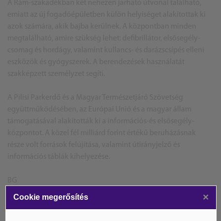
A Rám-szakadékban két nehezen járható útvonal található,
emiatt az új fogadóépületben külön helyiséget alakítottak ki
azok számára, akik bajba kerülnek. A központban minden
megtalálható, amire szükség lehet: defibrillátor, elsősegély-
csomag és hordágy, valamint kullancs- és darázscsípés elleni
eszközök és gyógyszerek. A berendezések használatát
szakképzett személyzet segíti.
A Pilisi Parkerdő és a Magyar Természetjáró Szövetség
együttműködésében, az Európai Unió és a magyar állam
támogatásával alakították ki a információs-és elsősegély-
központot. A közel fél milliárd forint értékű beruházásnak
része volt források felújítása, valamint útirányjelző és
információs táblák kihelyezése.
BG
Forrás: MTI,Parkerdő
×
Cookie megerősítés
A képek illusztrációk