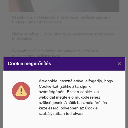
Összeköltözik a DeepSeek mesterséges intelligenciája és a
Unitree humanoid robotikája
Életbe léptek az Európai Unióban a mesterséges intelligencia
új szabályai
Gyorsabbá válhat a fúziós üzemanyag fejlesztése a
mesterséges intelligenciával
×
Cookie megerősítés
A weboldal használatával elfogadja, hogy
Cookie-kat (sütiket) tároljunk
számítógépén. Ezek a cookie-k a
weboldal megfelelő működéséhez
szükségesek. A sütik használatáról és
kezeléséről bővebben az
Cookie
szabályzatban
tud olvasni!