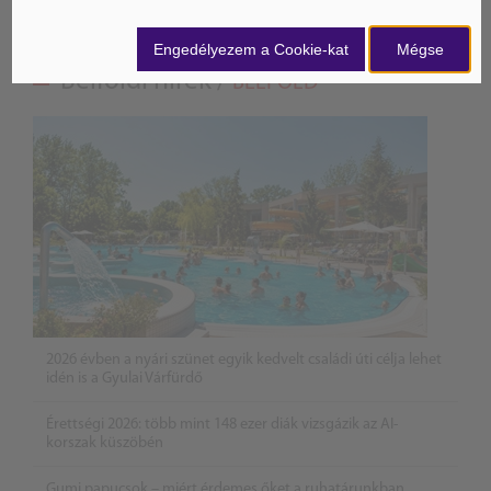
Engedélyezem a Cookie-kat
Mégse
Belföldi hírek /
BELFÖLD
2026 évben a nyári szünet egyik kedvelt családi úti célja lehet
idén is a Gyulai Várfürdő
Érettségi 2026: több mint 148 ezer diák vizsgázik az AI-
korszak küszöbén
Gumi papucsok – miért érdemes őket a ruhatárunkban